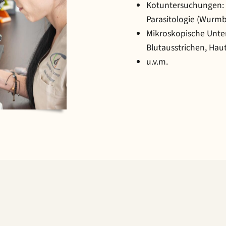
Kotuntersuchungen:
Parasitologie (Wurmbef
Mikroskopische Unte
Blutausstrichen, Hau
u.v.m.